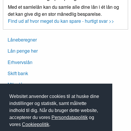
Med et samlelån kan du samle alle dine lån i ét lån og
det kan give dig en stor månedlig besparelse.
Find ud af hvor meget du kan spare - hurtigt svar >>
Låneberegner
Lån penge her
Erhvervslån
Skift bank
Mikrolån
Om Laaneberegner.dk
Websitet anvender cookies til at huske dine
indstillinger og statistik, samt målrette
Kontakt
indhold til dig. Når du bruger dette website,
Persondatapolitik
accepterer du vores
Persondatapolitik
og
vores
Cookiepolitik
.
Cookies